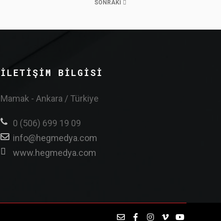
SONRAKI
İLETIŞIM BILGISI
Mamak - Ankara / Türkiye
0 (506) 699 19 09
info@hegmedya.com
www.hegmedya.com