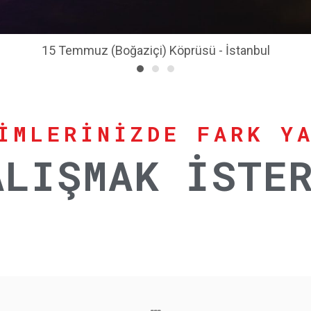
FSM Köprüsü - İstanbul
İMLERİNİZDE FARK Y
ALIŞMAK İSTE